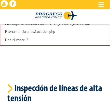
Toggle
A PHP Error was encountered
naviga
Severity: Notice
Message: Undefined index: HTTP_ACCEPT_LANGUAGE
Filename: libraries/Location.php
Line Number: 6
>
Inspección de líneas de alta
tensión